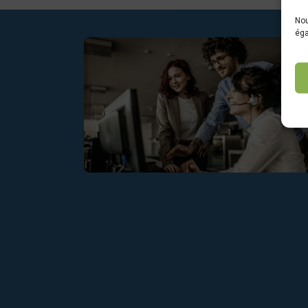
Nou
éga