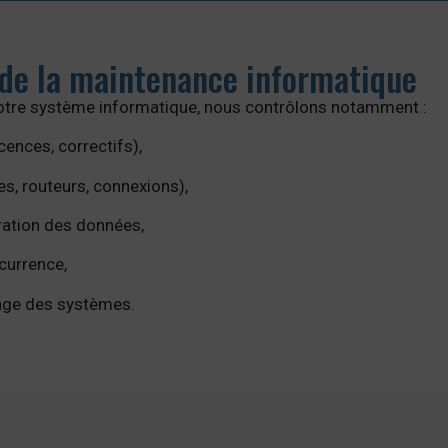
s de la maintenance informatique
votre système informatique, nous contrôlons notamment :
cences, correctifs),
es, routeurs, connexions),
ration des données,
écurrence,
yage des systèmes.