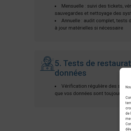
Mensuelle : suivi des tickets, vé
sauvegardes et nettoyage des sy
Annuelle : audit complet, tests 
à jour matérielles si nécessaire
5. Tests de restaura
données
Vérification régulière des sauv
Nou
que vos données sont toujours ré
Con
ter
cro
de 
mes
Con
dév