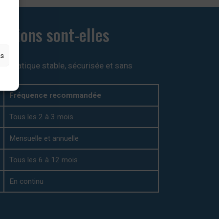
entions sont-elles
es
formatique stable, sécurisée et sans
Fréquence recommandée
Tous les 2 à 3 mois
Mensuelle et annuelle
Tous les 6 à 12 mois
En continu