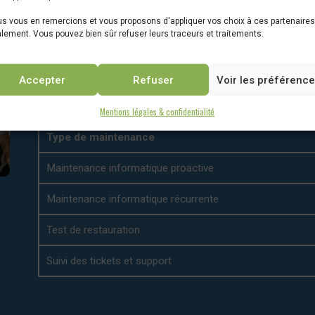
s vous en remercions et vous proposons d'appliquer vos choix à ces partenaires
lement. Vous pouvez bien sûr refuser leurs traceurs et traitements.
À quelle fréquence nos interv
réalisées ?
Accepter
Refuser
Voir les préférenc
Cette organisation vous assure une infrastructure in
interruption imprévue.
Mentions légales & confidentialité
Type de maintenance
Maintenance informatique proactive
Maintenance informatique récurrente
Test de restauration
Suivi des tickets et support