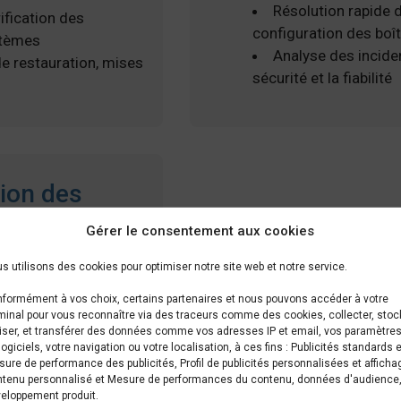
Résolution rapide 
rification des
configuration des boî
stèmes
Analyse des incide
de restauration, mises
sécurité et la fiabilité
tion des
Gérer le consentement aux cookies
egardes pour garantir
s utilisons des cookies pour optimiser notre site web et notre service.
cupérables
formément à vos choix, certains partenaires et nous pouvons accéder à votre
minal pour vous reconnaître via des traceurs comme des cookies, collecter, stoc
iser, et transférer des données comme vos adresses IP et email, vos paramètre
logiciels, votre navigation ou votre localisation, à ces fins : Publicités standards e
ure de performance des publicités, Profil de publicités personnalisées et afficha
tenu personnalisé et Mesure de performances du contenu, données d'audience,
eloppement produit.