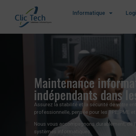
Informatique
Logi
Maintenance informat
indépendants dans le
Assurez la stabilité et la sécurité de votre 
professionnelle, pensée pour les TPE, PME e
Nous vous accompagnons durablement, de l’an
systèmes informatiques.