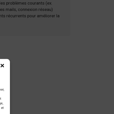
des problèmes courants (ex.
tes mails, connexion réseau)
nts récurrents pour améliorer la
ker,
s
t
ge,
 et